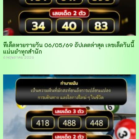
ทีเด็ดหวยรายวัน 06/05/69 อัปเดตล่าสุด เลขเด็ดวันนี้
แม่นยำทุกสำนัก
6 พฤษภาคม 2026