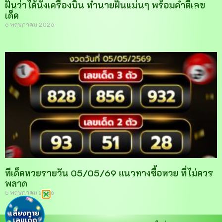
ฝันว่าได้นั่งเครื่องบิน ทำนายฝันแม่นๆ พร้อมคำตีเลข
เด็ด
6 พฤษภาคม 2026
ทีเด็ดหวยรายวัน 05/05/69 แนวทางซื้อหวย ที่ไม่ควร
พลาด
5 พฤษภาคม 2026
เสี่ยงทาย
เลขเด็ด