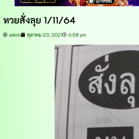
หวยสั่งลุย 1/11/64
admin
ตุลาคม 23, 2021
6:58 pm