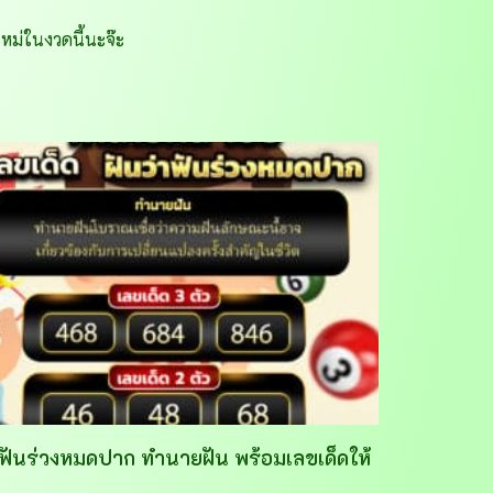
หม่ในงวดนี้นะจ๊ะ
าฟันร่วงหมดปาก ทำนายฝัน พร้อมเลขเด็ดให้