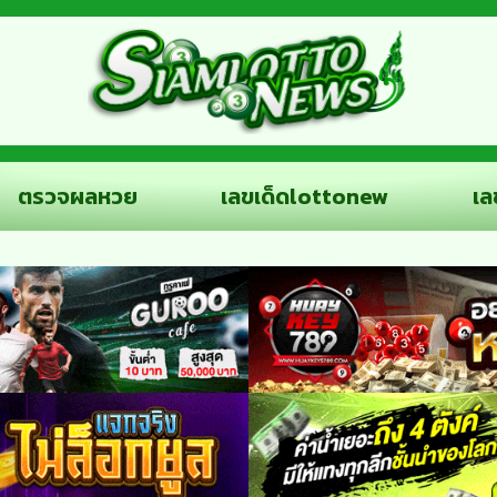
ตรวจผลหวย
เลขเด็ดlottonew
เล