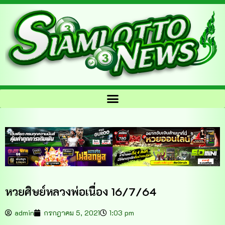
หวยศิษย์หลวงพ่อเนื่อง 16/7/64
admin
กรกฎาคม 5, 2021
1:03 pm