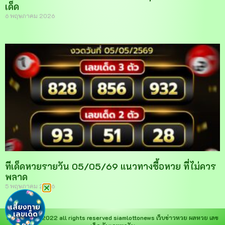
เด็ด
6 พฤษภาคม 2026
ทีเด็ดหวยรายวัน 05/05/69 แนวทางซื้อหวย ที่ไม่ควร
พลาด
5 พฤษภาคม 2026
เสี่ยงทาย
เลขเด็ด
copyright © 2022 all rights reserved
siamlottonews
เว็บข่าวหวย ผลหวย เลข