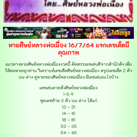
หวยศิษย์หลวงพ่อเนื่อง 16/7/64 แจกเลขเด็ดมี
คุณภาพ
แนวทางหวยศิษย์หลวงพ่อเนื่องงวดนี้ คัดสรรเลขเด่นดีจากสำนักดัง เพื่อ
ให้คอหวยทุกท่าน วิเคราะห์เลขเด็ดศิษย์หลวงพ่อเนื่อง สรุปเลขเด็ด 2 ตัว
บน-ล่าง ดูหวยซองศิษย์หลวงพ่อเนื่อง มีเลขเด่นอะไรบ้าง
เลขเด่นหวยดังศิษย์หลวงพ่อเนื่อง
1-5-9
ชุดเลขท้าย 2 ตัว บน-ล่าง ได้แก่
13 – 31
14 – 41
18 – 81
53 – 35
54 – 45