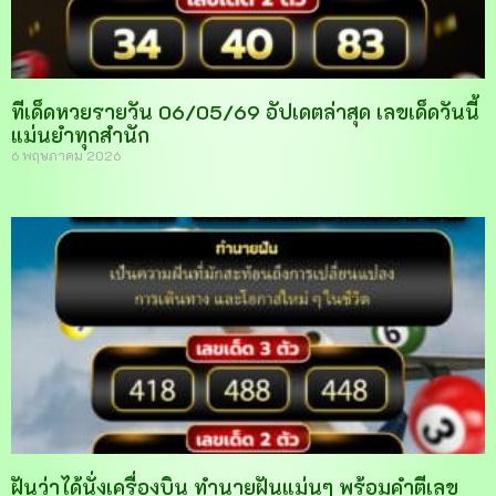
ทีเด็ดหวยรายวัน 06/05/69 อัปเดตล่าสุด เลขเด็ดวันนี้
แม่นยำทุกสำนัก
6 พฤษภาคม 2026
ฝันว่าได้นั่งเครื่องบิน ทำนายฝันแม่นๆ พร้อมคำตีเลข