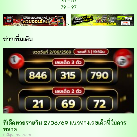
75 – 57
79 – 97
-
>
ข่าวเพิ่มเติม
ทีเด็ดหวยรายวัน 2/06/69 แนวทางเลขเด็ดที่ไม่ควร
พลาด
2 มิถุนายน 2026