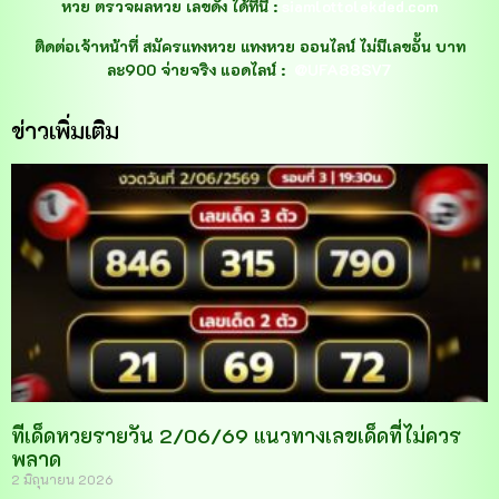
หวย ตรวจผลหวย เลขดัง ได้ที่นี่ :
siamlottolekded.com
ติดต่อเจ้าหน้าที่ สมัครแทงหวย แทงหวย ออนไลน์ ไม่มีเลขอั้น บาท
ละ900 จ่ายจริง แอดไลน์ :
@UFA88SV7
ข่าวเพิ่มเติม
ทีเด็ดหวยรายวัน 2/06/69 แนวทางเลขเด็ดที่ไม่ควร
พลาด
2 มิถุนายน 2026