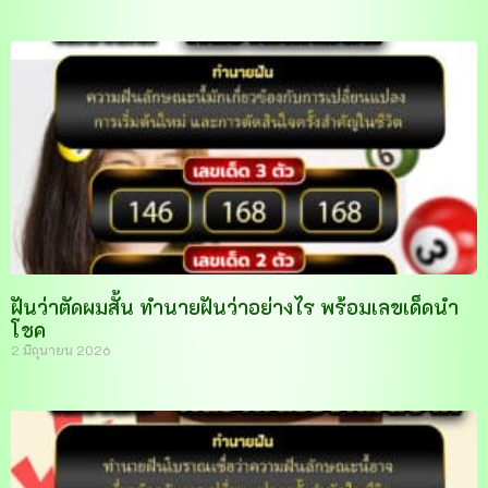
ฝันว่าตัดผมสั้น ทำนายฝันว่าอย่างไร พร้อมเลขเด็ดนำ
โชค
2 มิถุนายน 2026