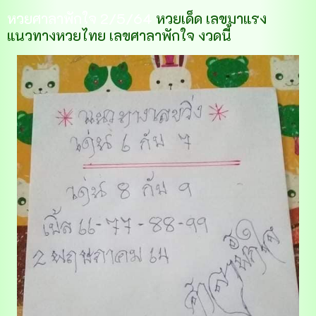
หวยศาลาพักใจ 2/5/64
หวยเด็ด เลขมาแรง
แนวทางหวยไทย เลขศาลาพักใจ งวดนี้