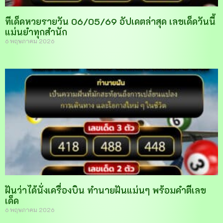
ทีเด็ดหวยรายวัน 06/05/69 อัปเดตล่าสุด เลขเด็ดวันนี้
แม่นยำทุกสำนัก
6 พฤษภาคม 2026
ฝันว่าได้นั่งเครื่องบิน ทำนายฝันแม่นๆ พร้อมคำตีเลข
เด็ด
6 พฤษภาคม 2026