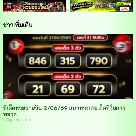
-
>
ข่าวเพิ่มเติม
ทีเด็ดหวยรายวัน 2/06/69 แนวทางเลขเด็ดที่ไม่ควร
พลาด
2 มิถุนายน 2026