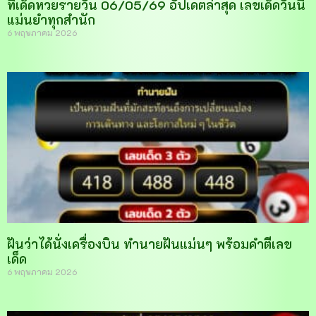
ทีเด็ดหวยรายวัน 06/05/69 อัปเดตล่าสุด เลขเด็ดวันนี้
แม่นยำทุกสำนัก
6 พฤษภาคม 2026
ฝันว่าได้นั่งเครื่องบิน ทำนายฝันแม่นๆ พร้อมคำตีเลข
เด็ด
6 พฤษภาคม 2026