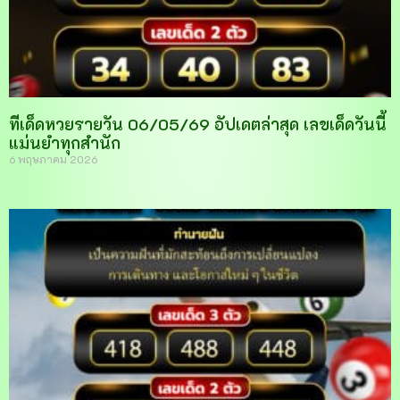
ทีเด็ดหวยรายวัน 06/05/69 อัปเดตล่าสุด เลขเด็ดวันนี้
แม่นยำทุกสำนัก
6 พฤษภาคม 2026