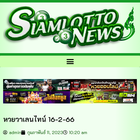
หวยวาเลนไทน์ 16-2-66
admin
กุมภาพันธ์ 11, 2023
10:20 am