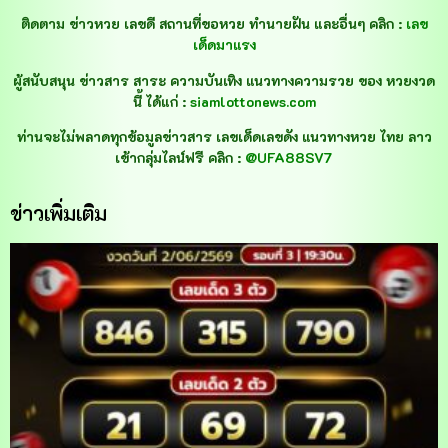
ติดตาม ข่าวหวย เลขดี สถานที่ขอหวย ทำนายฝัน และอื่นๆ คลิก :
เลข
เด็ดมาแรง
ผู้สนับสนุน ข่าวสาร สาระ ความบันเทิง แนวทางความรวย ของ หวยงวด
นี้ ได้แก่ :
siamlottonews.com
ท่านจะไม่พลาดทุกข้อมูลข่าวสาร เลขเด็ดเลขดัง แนวทางหวย ไทย ลาว
เข้ากลุ่มไลน์ฟรี คลิก :
@UFA88SV7
ข่าวเพิ่มเติม