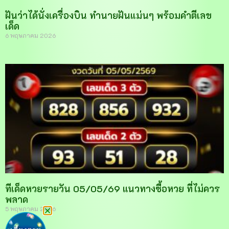
ฝันว่าได้นั่งเครื่องบิน ทำนายฝันแม่นๆ พร้อมคำตีเลข
เด็ด
6 พฤษภาคม 2026
ทีเด็ดหวยรายวัน 05/05/69 แนวทางซื้อหวย ที่ไม่ควร
พลาด
5 พฤษภาคม 2026