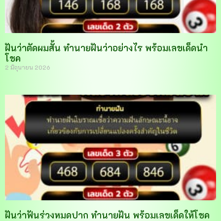
ฝันว่าตัดผมสั้น ทำนายฝันว่าอย่างไร พร้อมเลขเด็ดนำ
โชค
2 มิถุนายน 2026
ฝันว่าฟันร่วงหมดปาก ทำนายฝัน พร้อมเลขเด็ดให้โชค