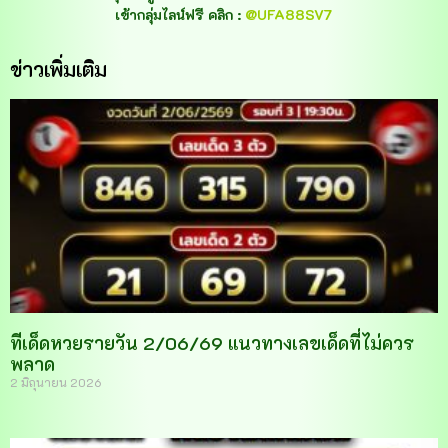
เข้ากลุ่มไลน์ฟรี คลิก :
@UFA88SV7
ข่าวเพิ่มเติม
ทีเด็ดหวยรายวัน 2/06/69 แนวทางเลขเด็ดที่ไม่ควร
พลาด
2 มิถุนายน 2026