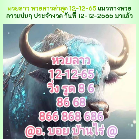
หวยลาว หวยลาวล่าสุด 12-12-65
แนวทางหวย
ลาวแม่นๆ ประจำงวด วันที่ 12-12-2565 มาแล้ว