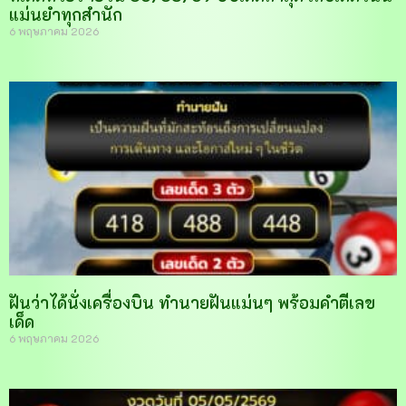
แม่นยำทุกสำนัก
6 พฤษภาคม 2026
ฝันว่าได้นั่งเครื่องบิน ทำนายฝันแม่นๆ พร้อมคำตีเลข
เด็ด
6 พฤษภาคม 2026