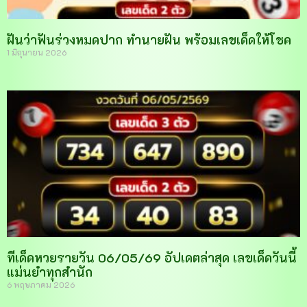
ฝันว่าฟันร่วงหมดปาก ทำนายฝัน พร้อมเลขเด็ดให้โชค
1 มิถุนายน 2026
ทีเด็ดหวยรายวัน 06/05/69 อัปเดตล่าสุด เลขเด็ดวันนี้
แม่นยำทุกสำนัก
6 พฤษภาคม 2026