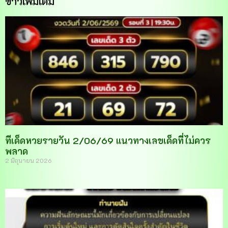
ข่าวเพิ่มเติม
ทีเด็ดหวยรายวัน 2/06/69 แนวทางเลขเด็ดที่ไม่ควร
พลาด
2 มิถุนายน 2026