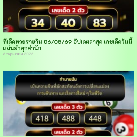
ทีเด็ดหวยรายวัน 06/05/69 อัปเดตล่าสุด เลขเด็ดวันนี้
แม่นยำทุกสำนัก
6 พฤษภาคม 2026