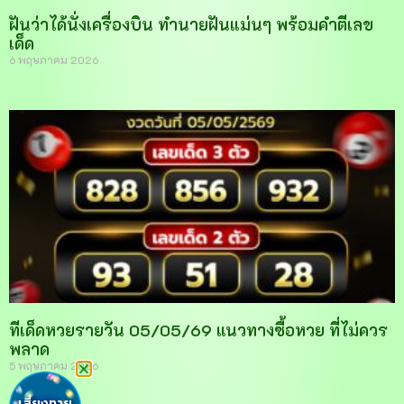
ฝันว่าได้นั่งเครื่องบิน ทำนายฝันแม่นๆ พร้อมคำตีเลข
เด็ด
6 พฤษภาคม 2026
ทีเด็ดหวยรายวัน 05/05/69 แนวทางซื้อหวย ที่ไม่ควร
พลาด
5 พฤษภาคม 2026
เสี่ยงทาย