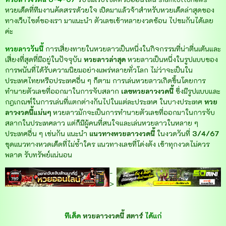
หวยเด็ดที่ทีมงานคัดสรรด้วยใจ เปิดมาแล้วจ้าสำหรับหวยเด็ดล่าสุดของ
ทางเว็บไซต์ของเรา มาแนะนำ ตัวเลขเข้าหลายงวดซ้อน ไปชมกันได้เลย
ค่ะ
หวยลาววันนี้
การเสี่ยงทายในหวยลาวเป็นหนึ่งในกิจกรรมที่น่าตื่นเต้นและ
เสี่ยงที่สุดที่มีอยู่ในปัจจุบัน
หวยลาวล่าสุด
หวยลาวเป็นหนึ่งในรูปแบบของ
การพนันที่ได้รับความนิยมอย่างแพร่หลายทั่วโลก ไม่ว่าจะเป็นใน
ประเทศไทยหรือประเทศอื่น ๆ ก็ตาม การเล่นหวยลาวเกิดขึ้นโดยการ
ทำนายตัวเลขที่ออกมาในการจับสลาก
เลขหวยลาวงวดนี้
ซึ่งมีรูปแบบและ
กฎเกณฑ์ในการเล่นที่แตกต่างกันไปในแต่ละประเทศ ในบางประเทศ
หวย
ลาวงวดนี้แม่นๆ
หวยลาวมักจะเป็นการทำนายตัวเลขที่ออกมาในการจับ
สลากในประเทศลาว แต่ก็มีผู้คนที่สนใจและเล่นหวยลาวในหลาย ๆ
ประเทศอื่น ๆ เช่นกัน แนะนำ
แนวทางหวยลาวงวดนี้
ในงวดวันที่
3/4/67
ชุดแนวทางหวดเด็ดที่ไม่ซ้ำใคร แนวทางเลขที่โด่งดัง เข้าทุกงวดไม่ควร
พลาด รับทรัพย์แน่นอน
-
>
ทีเด็ด
หวยลาวงวดนี้ สตาร์
ได้แก่