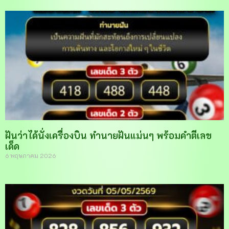
ฝันว่าได้นั่งเครื่องบิน ทำนายฝันแม่นๆ พร้อมคำตีเลข
เด็ด
6 พฤษภาคม 2026