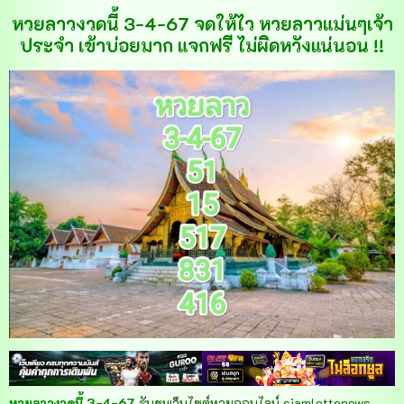
หวยลาวงวดนี้ 3-4-67 จดให้ไว หวยลาวแม่นๆเจ้า
ประจำ เข้าบ่อยมาก แจกฟรี ไม่ผิดหวังแน่นอน !!
หวยลาวงวดนี้ 3-4-67
รับชมเว็บไซต์หวยออนไลน์ siamlottonews