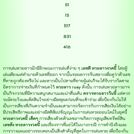
51
15
517
831
416
การเล่นหวยลาวมักมีลักษณะการเล่นที่ง่าย ๆ
เลขดี หวยลาวงวดนี้
โดยผู้
เล่นเพียงแค่ทำนายตัวเลขที่ออก จากนั้นรอผลการจับสลากเพื่อดูว่าตัวเลข
ที่ทายถูกต้องหรือไม่ และหากเป็นไปตามที่ทายผู้เล่นก็จะได้รับรางวัลตาม
อัตราการจ่ายเงินที่กำหนดไว้
หวยลาว ruay
ดังนั้น การเล่นหวยลาวอาจ
เป็นกิจกรรมที่มีความสนุกสนานและน่าตื่นเต้น
ตรวจหวยลาววันนี้
แต่ควร
ระมัดระวังและตัดสินใจอย่างมีเหตุผลก่อนที่จะเข้าร่วม เพื่อป้องกันไม่ให้
เป็นการเสี่ยงที่เกินความจำเป็นและสามารถจัดการกับการเสียเงินได้อย่าง
มีประสิทธิภาพและอย่างมีสติสัมปชัญญะในการเล่นหวยออนไลน์ในยุคนี้
หวยลาวงวดนี้ เด็ดๆ
การเสี่ยงด้วยตัวเลขอาจเกิดการสูญเสียทรัพย์สิน
เลขดัง หวยลาวงวดนี้
และเรื่องราวที่แย่ได้ในบางกรณี การคำนึงถึงและ
การวางแผนอย่างรอบคอบเป็นสิ่งสำคัญที่สุดในการเล่นหวย เพื่อป้องกัน