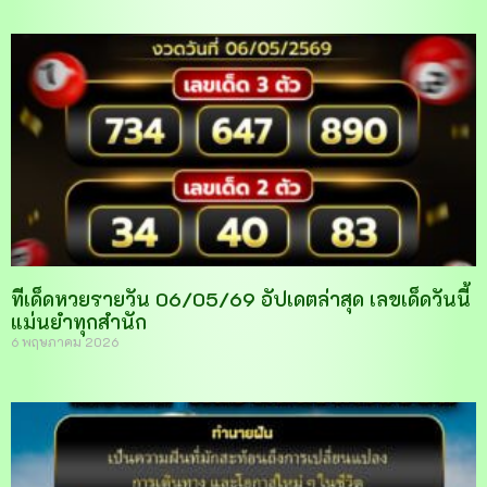
ทีเด็ดหวยรายวัน 06/05/69 อัปเดตล่าสุด เลขเด็ดวันนี้
แม่นยำทุกสำนัก
6 พฤษภาคม 2026