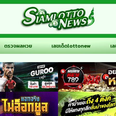
ตรวจผลหวย
เลขเด็ดlottonew
เล