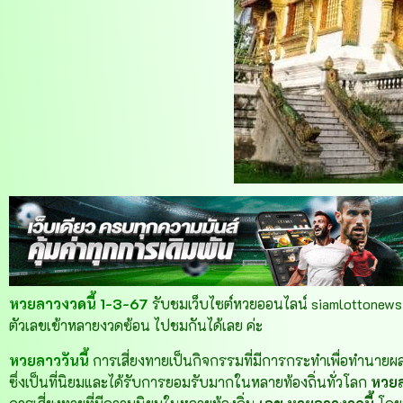
หวยลาวงวดนี้ 1-3-67
รับชมเว็บไซต์หวยออนไลน์ siamlottonews 
ตัวเลขเข้าหลายงวดซ้อน ไปชมกันได้เลย ค่ะ
หวยลาววันนี้
การเสี่ยงทายเป็นกิจกรรมที่มีการกระทำเพื่อทำนา
ซึ่งเป็นที่นิยมและได้รับการยอมรับมากในหลายท้องถิ่นทั่วโลก
หวยล