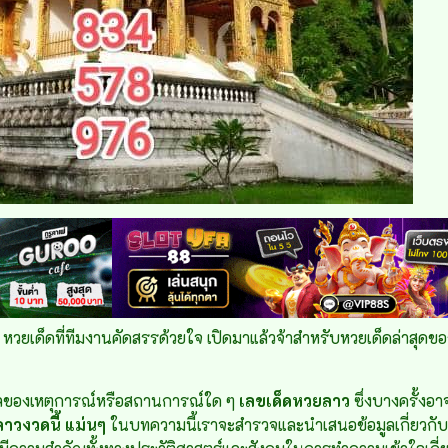
หวยเด็ดที่ทีมงานคัดสรรด้วยใจ เปิดมาแล้วจ้าสำหรับหวยเด็ดล่าสุด
ยผลของเหตุการณ์หรือสถานการณ์ใด ๆ
เลขเด็ดหวยลาว
ซึ่งบางครั้ง
าวงวดนี้ แม่นๆ
ในบทความนี้เราจะสำรวจและนำเสนอข้อมูลเกี่ยวกับ 