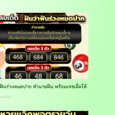
าฟันร่วงหมดปาก ทำนายฝัน พร้อมเลขเด็ดให้
ายน 2026