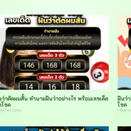
นว่าตัดผมสั้น ทำนายฝันว่าอย่างไร พร้อมเลขเด็ด
ฝันว่
ำโชค
โชค
มิถุนายน 2026
1 มิถุน