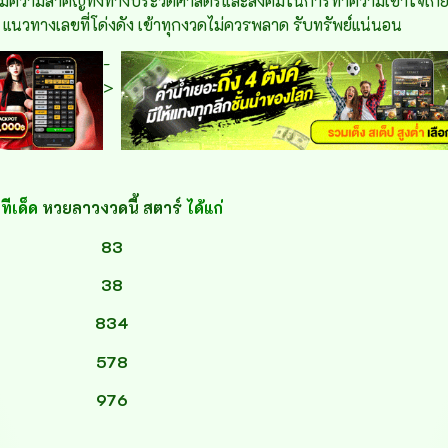
มีความสำคัญทั้งทางประวัติศาสตร์และสังคมในการทำความเข้าใจเกี่
 แนวทางเลขที่โด่งดัง เข้าทุกงวดไม่ควรพลาด รับทรัพย์แน่นอน
-
>
ทีเด็ด
หวยลาวงวดนี้ สตาร์
ได้แก่
83
38
834
578
976