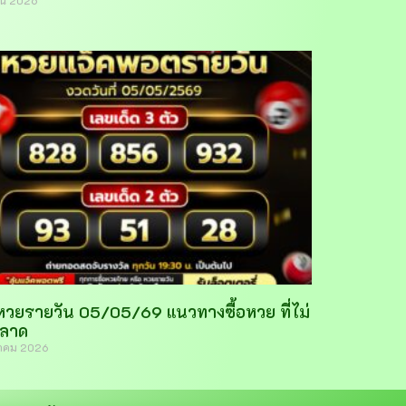
ายน 2026
ดหวยรายวัน 05/05/69 แนวทางซื้อหวย ที่ไม่
ลาด
าคม 2026