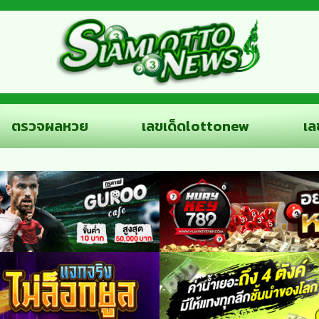
ตรวจผลหวย
เลขเด็ดlottonew
เล