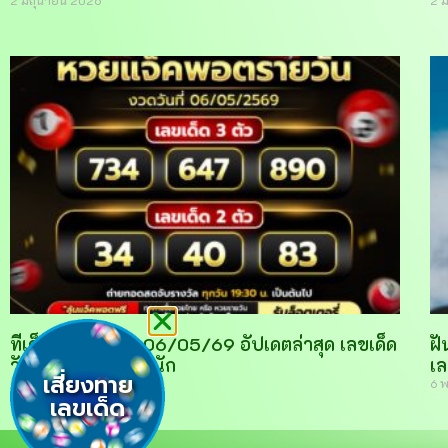
2 มิถุนายน 2026
2 
ทีเด็ดหวยรายวัน 06/05/69 อัปเดตล่าสุด เลขเด็ด
ฝั
วันนี้ แม่นยำทุกสำนัก
เล
เสี่ยงทาย
6 พฤษภาคม 2026
6 
เลขเด็ด