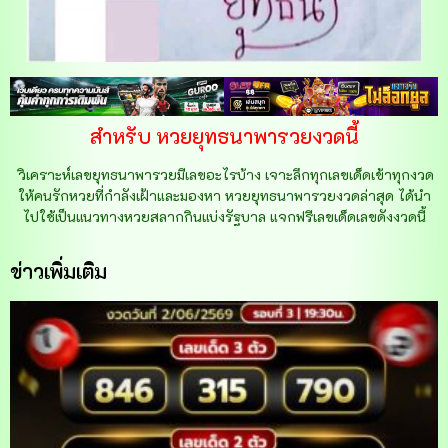
สำหรับ หวยยุทธนาพารวยงวดนี้
วิเคราะห์เลขยุทธนาพารวยมีเลขอะไรบ้าง เจาะลึกทุกเลขเด็ดเข้าทุกงวด
ให้คนรักหวยที่กำลังเฝ้าและมองหา หวยยุทธนาพารวยงวดล่าสุด ได้นำ
ไปใช้เป็นแนวทางหวยสลากกินแบ่งรัฐบาล แจกฟรีเลขเด็ดเลขดังงวดนี้
ข่าวเพิ่มเติม