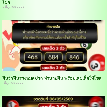
โชค
2 มิถุนายน 2026
ฝันว่าฟันร่วงหมดปาก ทำนายฝัน พร้อมเลขเด็ดให้โชค
1 มิถุนายน 2026