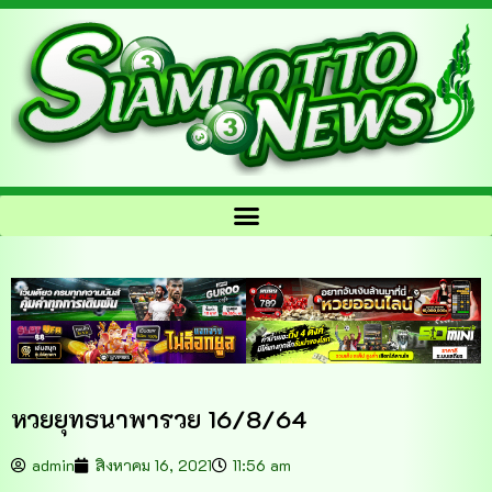
หวยยุทธนาพารวย 16/8/64
admin
สิงหาคม 16, 2021
11:56 am