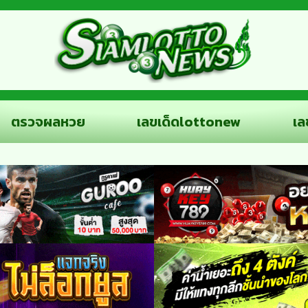
ตรวจผลหวย
เลขเด็ดlottonew
เล