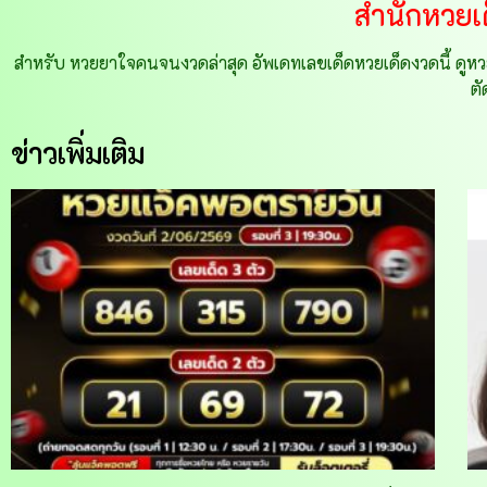
สำนักหวยเ
สำหรับ หวยยาใจคนจนงวดล่าสุด อัพเดทเลขเด็ดหวยเด็ดงวดนี้ ดู
ตั
ข่าวเพิ่มเติม