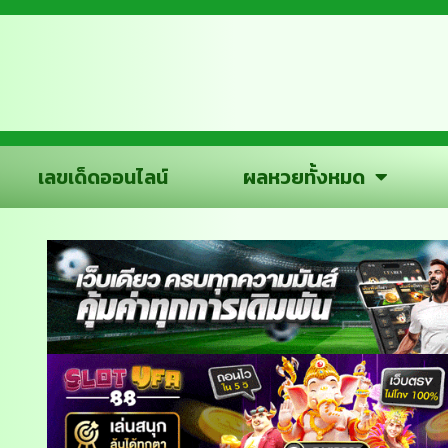
เลขเด็ดออนไลน์
ผลหวยทั้งหมด