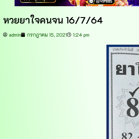
หวยยาใจคนจน 16/7/64
admin
กรกฎาคม 15, 2021
1:24 pm