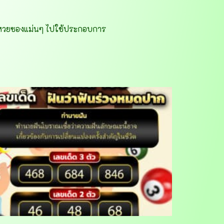
็ดหวยซองแม่นๆ ไปใช้ประกอบการ