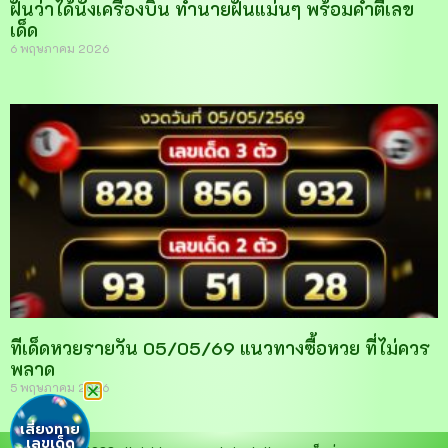
ฝันว่าได้นั่งเครื่องบิน ทำนายฝันแม่นๆ พร้อมคำตีเลข
เด็ด
6 พฤษภาคม 2026
ทีเด็ดหวยรายวัน 05/05/69 แนวทางซื้อหวย ที่ไม่ควร
พลาด
5 พฤษภาคม 2026
เสี่ยงทาย
เลขเด็ด