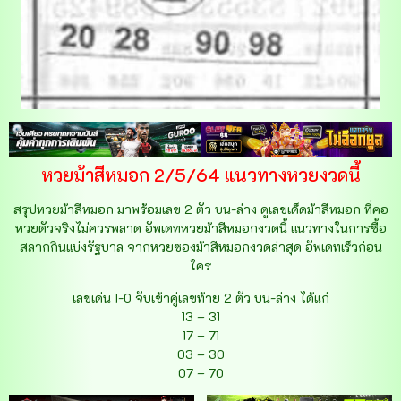
หวยม้าสีหมอก 2/5/64 แนวทางหวยงวดนี้
สรุปหวยม้าสีหมอก มาพร้อมเลข 2 ตัว บน-ล่าง ดูเลขเด็ดม้าสีหมอก ที่คอ
หวยตัวจริงไม่ควรพลาด อัพเดทหวยม้าสีหมอกงวดนี้ แนวทางในการซื้อ
สลากกินแบ่งรัฐบาล จากหวยซองม้าสีหมอกงวดล่าสุด อัพเดทเร็วก่อน
ใคร
เลขเด่น 1-0 จับเข้าคู่เลขท้าย 2 ตัว บน-ล่าง ได้แก่
13 – 31
17 – 71
03 – 30
07 – 70