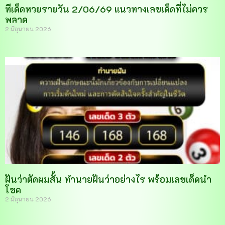
ทีเด็ดหวยรายวัน 2/06/69 แนวทางเลขเด็ดที่ไม่ควร
พลาด
2 มิถุนายน 2026
ฝันว่าตัดผมสั้น ทำนายฝันว่าอย่างไร พร้อมเลขเด็ดนำ
โชค
2 มิถุนายน 2026