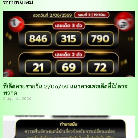
ข่าวเพิ่มเติม
ทีเด็ดหวยรายวัน 2/06/69 แนวทางเลขเด็ดที่ไม่ควร
พลาด
2 มิถุนายน 2026