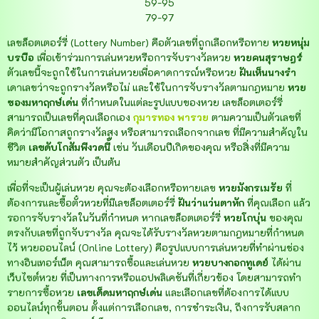
59-95
79-97
เลขล็อตเตอร์รี่ (Lottery Number) คือตัวเลขที่ถูกเลือกหรือทาย
หวยหนุ่ม
บรบือ
เพื่อเข้าร่วมการเล่นหวยหรือการจับรางวัลหวย
หวยคนสุราษฎร์
ตัวเลขนี้จะถูกใช้ในการเล่นหวยเพื่อคาดการณ์หรือหวย
ฝันเห็นนางรำ
เดาเลขว่าจะถูกรางวัลหรือไม่ และใช้ในการจับรางวัลตามกฎหมาย
หวย
ซองมหาฤกษ์เด่น
ที่กำหนดในแต่ละรูปแบบของหวย เลขล็อตเตอร์รี่
สามารถเป็นเลขที่คุณเลือกเอง
กุมารทอง พารวย
ตามความเป็นตัวเลขที่
คิดว่ามีโอกาสถูกรางวัลสูง หรือสามารถเลือกจากเลข ที่มีความสำคัญใน
ชีวิต
เลขดับโกสัมพีงวดนี้
เช่น วันเดือนปีเกิดของคุณ หรือสิ่งที่มีความ
หมายสำคัญส่วนตัว เป็นต้น
เพื่อที่จะเป็นผู้เล่นหวย คุณจะต้องเลือกหรือทายเลข
หวยมังกรเมรัย
ที่
ต้องการและซื้อตั๋วหวยที่มีเลขล็อตเตอร์รี่
ฝันว่าแว่นตาหัก
ที่คุณเลือก แล้ว
รอการจับรางวัลในวันที่กำหนด หากเลขล็อตเตอร์รี่
หวยโกบุ่น
ของคุณ
ตรงกับเลขที่ถูกจับรางวัล คุณจะได้รับรางวัลหวยตามกฎหมายที่กำหนด
ไว้ หวยออนไลน์ (Online Lottery) คือรูปแบบการเล่นหวยที่ทำผ่านช่อง
ทางอินเทอร์เน็ต คุณสามารถซื้อและเล่นหวย
หวยบางกอกทูเดย์
ได้ผ่าน
เว็บไซต์หวย ที่เป็นทางการหรือแอปพลิเคชันที่เกี่ยวข้อง โดยสามารถทำ
รายการซื้อหวย
เลขเด็ดมหาฤกษ์เด่น
และเลือกเลขที่ต้องการได้แบบ
ออนไลน์ทุกขั้นตอน ตั้งแต่การเลือกเลข, การชำระเงิน, ถึงการรับสลาก