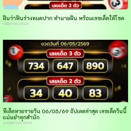
ฝันว่าฟันร่วงหมดปาก ทำนายฝัน พร้อมเลขเด็ดให้โชค
1 มิถุนายน 2026
ทีเด็ดหวยรายวัน 06/05/69 อัปเดตล่าสุด เลขเด็ดวันนี้
แม่นยำทุกสำนัก
6 พฤษภาคม 2026