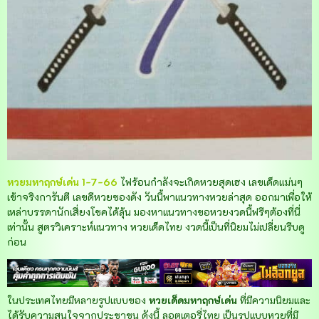
หวยมหาฤกษ์เด่น 1-7-66
ไฟร้อนกำลังจะเกิดหวยสุดเฮง เลขเด็ดแม่นๆ
เข้าจริงการันตี เลขดีหวยซองดัง วันนี้พาแนวทางหวยล่าสุด ออกมาเพื่อให้
เหล่าบรรดานักเสี่ยงโชคได้ลุ้น มองหาแนวทางขอหวยงวดนี้ฟรีๆต้องที่นี่
เท่านั้น สูตรวิเคราะห์แนวทาง หวยเด็ดไทย งวดนี้เป็นที่นิยมไม่เปลี่ยนรีบดู
ก่อน
ในประเทศไทยมีหลายรูปแบบของ
หวยเด็ดมหาฤกษ์เด่น
ที่มีความนิยมและ
ได้รับความสนใจจากประชาชน ดังนี้ ลอตเตอรี่ไทย เป็นรูปแบบหวยที่มี