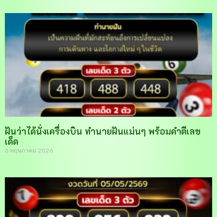
ฝันว่าได้นั่งเครื่องบิน ทำนายฝันแม่นๆ พร้อมคำตีเลข
เด็ด
6 พฤษภาคม 2026