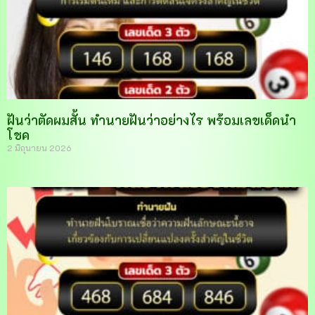
ฝันว่าตัดผมสั้น ทำนายฝันว่าอย่างไร พร้อมเลขเด็ดนำ
โชค
2 มิถุนายน 2026