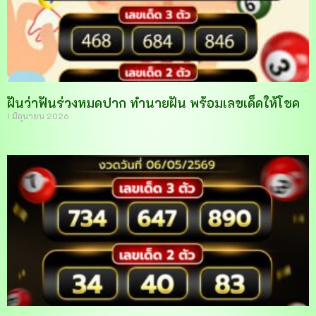
ฝันว่าฟันร่วงหมดปาก ทำนายฝัน พร้อมเลขเด็ดให้โชค
1 มิถุนายน 2026