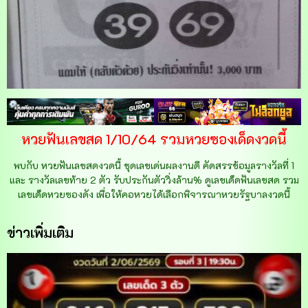
หวยฟันเลขสด 1/10/64 รวมหวยซองเด็ดงวดนี้
พบกับ หวยฟันเลขสดงวดนี้ ชุดเลขเด่นผลงานดี คัดสรรข้อมูลรางวัลที่ 1
และ รางวัลเลขท้าย 2 ตัว รับประกันตัววิ่งล้าน% ดูเลขเด็ดฟันเลขสด รวม
เลขเด็ดหวยซองดัง เพื่อให้คอหวยได้เลือกพิจารณาหวยรัฐบาลงวดนี้
ข่าวเพิ่มเติม