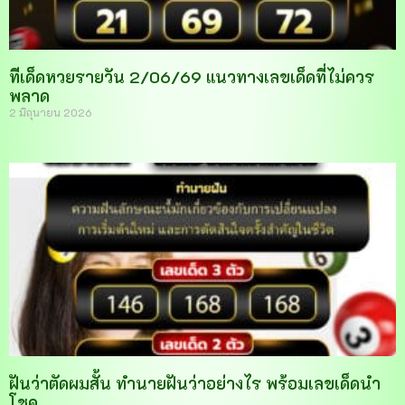
ทีเด็ดหวยรายวัน 2/06/69 แนวทางเลขเด็ดที่ไม่ควร
พลาด
2 มิถุนายน 2026
ฝันว่าตัดผมสั้น ทำนายฝันว่าอย่างไร พร้อมเลขเด็ดนำ
โชค