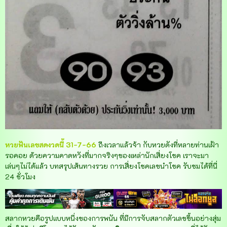
หวยฟันเลขสดงวดนี้ 31-7-66
ถีงเวลาแล้วจ้า กับหวยดังที่หลายท่านเฝ้า
รอคอย ด้วยความคาดหวังที่มากจริงๆของเหล่านักเสี่ยงโชค เราจะมา
เล่นๆไม่ได้แล้ว บทสรุปเส้นทางรวย การเสี่ยงโชคเลขนำโชค รับชมได้ที่นี่
24 ชั่วโมง
สลากหวยคือรูปแบบหนึ่งของการพนัน ที่มีการจับสลากตัวเลขขึ้นอย่างสุ่ม