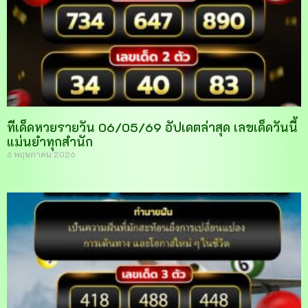
ทีเด็ดหวยรายวัน 06/05/69 อัปเดตล่าสุด เลขเด็ดวันนี้
แม่นยำทุกสำนัก
6 พฤษภาคม 2026