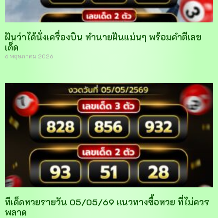
ฝันว่าได้นั่งเครื่องบิน ทำนายฝันแม่นๆ พร้อมคำตีเลข
เด็ด
6 พฤษภาคม 2026
ทีเด็ดหวยรายวัน 05/05/69 แนวทางซื้อหวย ที่ไม่ควร
พลาด