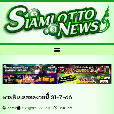
หวยฟันเลขสดงวดนี้ 31-7-66
admin
กรกฎาคม 27, 2023
8:48 am