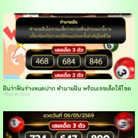
ฝันว่าฟันร่วงหมดปาก ทำนายฝัน พร้อมเลขเด็ดให้โชค
1 มิถุนายน 2026