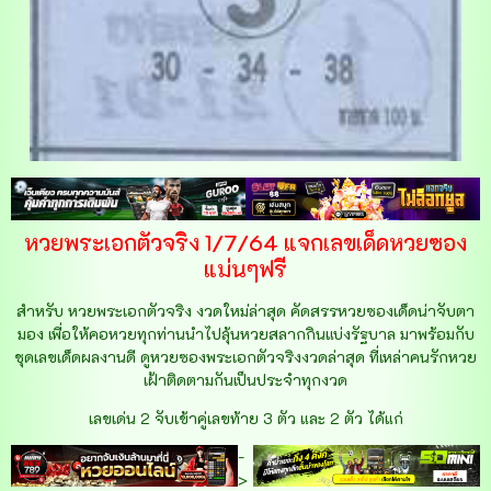
หวยพระเอกตัวจริง 1/7/64 แจกเลขเด็ดหวยซอง
แม่นๆฟรี
สำหรับ หวยพระเอกตัวจริง งวดใหม่ล่าสุด คัดสรรหวยซองเด็ดน่าจับตา
มอง เพื่อให้คอหวยทุกท่านนำไปลุ้นหวยสลากกินแบ่งรัฐบาล มาพร้อมกับ
ชุดเลขเด็ดผลงานดี ดูหวยซองพระเอกตัวจริงงวดล่าสุด ที่เหล่าคนรักหวย
เฝ้าติดตามกันเป็นประจำทุกงวด
เลขเด่น 2 จับเข้าคู่เลขท้าย 3 ตัว และ 2 ตัว ได้แก่
-
>