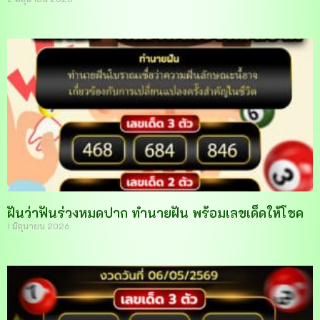
ฝันว่าฟันร่วงหมดปาก ทำนายฝัน พร้อมเลขเด็ดให้โชค
1 มิถุนายน 2026