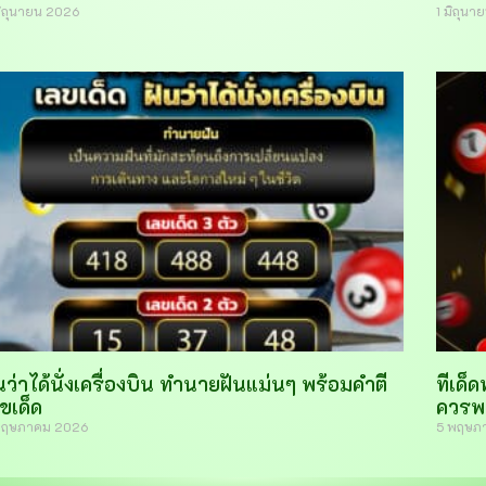
มิถุนายน 2026
1 มิถุน
นว่าได้นั่งเครื่องบิน ทำนายฝันแม่นๆ พร้อมคำตี
ทีเด็
ขเด็ด
ควรพ
พฤษภาคม 2026
5 พฤษภ