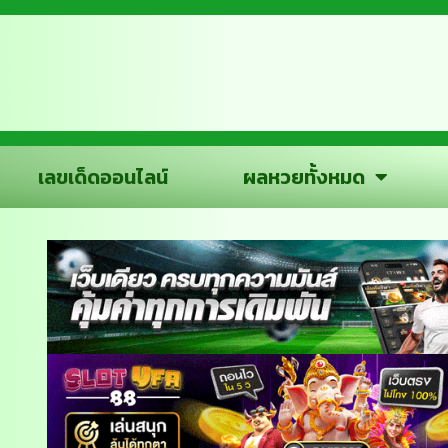
เลขเด็ดออนไลน์
ผลหวยทั้งหมด