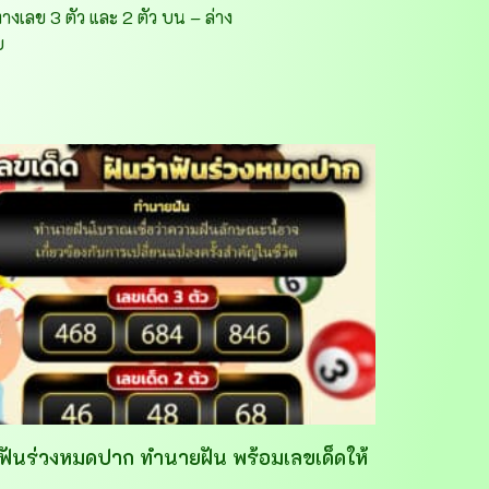
งเลข 3 ตัว และ 2 ตัว บน – ล่าง
บ
าฟันร่วงหมดปาก ทำนายฝัน พร้อมเลขเด็ดให้