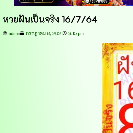
หวยฝันเป็นจริง 16/7/64
admin
กรกฎาคม 8, 2021
3:15 pm