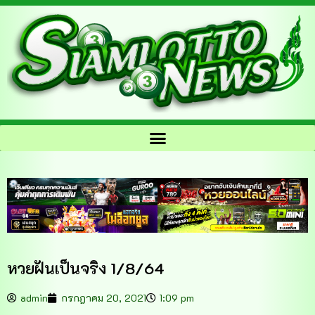
หวยฝันเป็นจริง 1/8/64
admin
กรกฎาคม 20, 2021
1:09 pm