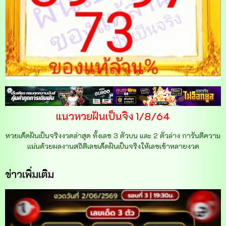
แนวหวยฝันเป็นจิง 1/8/64
หวยเด็ดฝันเป็นจริงงวดล่าสุด ทั้งเลข 3 ตัวบน และ 2 ตัวล่าง การันตีความ
แม่นด้วยผลงานสถิติเลขเด็ดฝันเป็นจริงให้เลขเข้าหลายงวด
ข่าวเพิ่มเติม