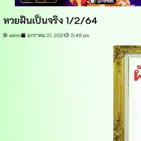
หวยฝันเป็นจริง 1/2/64
admin
มกราคม 21, 2021
5:48 pm