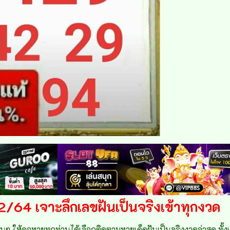
2/64 เจาะลึกเลขฝันเป็นจริงเข้าทุกงวด
 ให้คอหวยทุกท่านได้เลือกติดตามหวยเด็ดฝันเป็นจริงงวดล่าสุด ทั้งเ