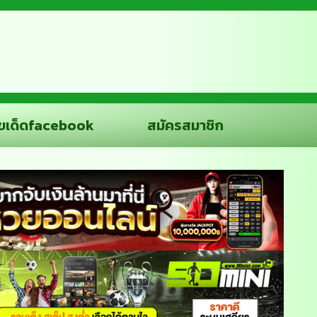
ขเด็ดfacebook
สมัครสมาชิก