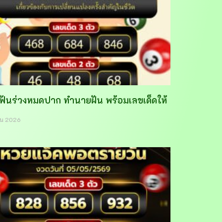
าฟันร่วงหมดปาก ทำนายฝัน พร้อมเลขเด็ดให้
ายน 2026