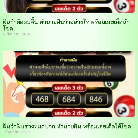
ฝันว่าตัดผมสั้น ทำนายฝันว่าอย่างไร พร้อมเลขเด็ดนำ
โชค
2 มิถุนายน 2026
ฝันว่าฟันร่วงหมดปาก ทำนายฝัน พร้อมเลขเด็ดให้โชค
1 มิถุนายน 2026