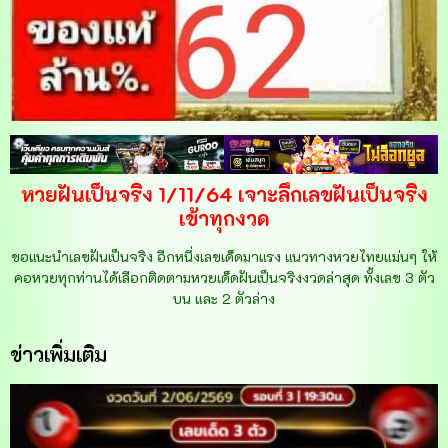
หวยฝันเป็นจริง 1/11/64 เจาะลึกเลขฝันเป็นจริง
เข้าทุกงวด
ขอแนะนำเลขฝันเป็นจริง อีกหนึ่งเลขเด็ดมาแรง แนวทางหวยไทยแม่นๆ ให้
คอหวยทุกท่านได้เลือกติดตามหวยเด็ดฝันเป็นจริงงวดล่าสุด ทั้งเลข 3 ตัว
บน และ 2 ตัวล่าง
ข่าวเพิ่มเติม