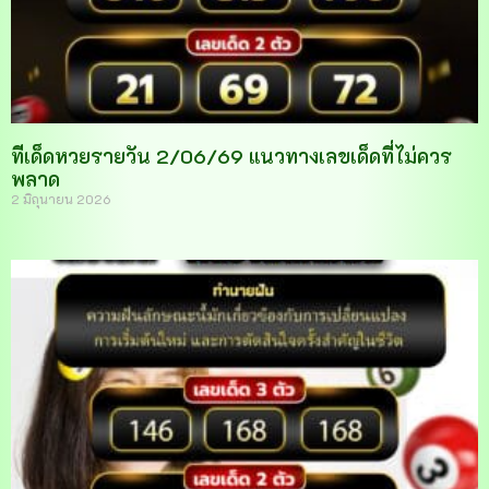
ทีเด็ดหวยรายวัน 2/06/69 แนวทางเลขเด็ดที่ไม่ควร
พลาด
2 มิถุนายน 2026