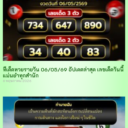
ทีเด็ดหวยรายวัน 06/05/69 อัปเดตล่าสุด เลขเด็ดวันนี้
แม่นยำทุกสำนัก
6 พฤษภาคม 2026