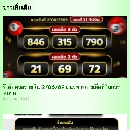
ข่าวเพิ่มเติม
ทีเด็ดหวยรายวัน 2/06/69 แนวทางเลขเด็ดที่ไม่ควร
พลาด
2 มิถุนายน 2026