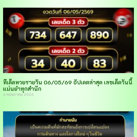
ทีเด็ดหวยรายวัน 06/05/69 อัปเดตล่าสุด เลขเด็ดวันนี้
แม่นยำทุกสำนัก
6 พฤษภาคม 2026