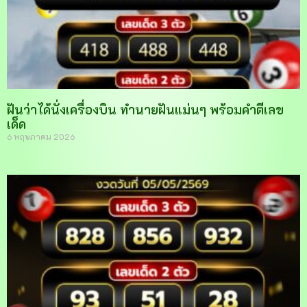
ฝันว่าได้นั่งเครื่องบิน ทำนายฝันแม่นๆ พร้อมคำตีเลข
เด็ด
6 พฤษภาคม 2026