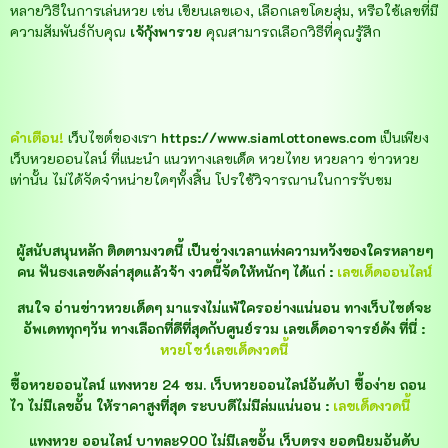
หลายวิธีในการเล่นหวย เช่น เขียนเลขเอง, เลือกเลขโดยสุ่ม, หรือใช้เลขที่มี
ความสัมพันธ์กับคุณ
เจ้กุ้งพารวย
คุณสามารถเลือกวิธีที่คุณรู้สึก
คำเตือน!
เว็บไซต์ของเรา
https://www.siamlottonews.com
เป็นเพียง
เว็บหวยออนไลน์ ที่แนะนำ แนวทางเลขเด็ด หวยไทย หวยลาว ข่าวหวย
เท่านั้น ไม่ได้จัดจำหน่ายใดๆทั้งสิ้น โปรใช้วิจารณานในการรับชม
ผู้สนับสนุนหลัก ติดตามงวดนี้ เป็นช่วงเวลาแห่งความหวังของใครหลายๆ
คน ฟันธงเลขดังล่าสุดแล้วจ้า งวดนี้จัดให้หนักๆ ได้แก่ :
เลขเด็ดออนไลน์
สนใจ อ่านข่าวหวยเด็ดๆ มาแรงไม่แพ้ใครอย่างแน่นอน ทางเว็บไซต์จะ
อัพเดททุกๆวัน ทางเลือกที่ดีที่สุดกับศูนย์รวม เลขเด็ดอาจารย์ดัง ที่นี่ :
หวยโชว์เลขเด็ดงวดนี้
ซื้อหวยออนไลน์ แทงหวย 24 ชม. เว็บหวยออนไลน์อันดับ1 ซื้อง่าย ถอน
ไว ไม่มีเลขอั้น ให้ราคาสูงที่สุด ระบบดีไม่มีล่มแน่นอน :
เลขเด็ดงวดนี้
แทงหวย ออนไลน์ บาทละ900 ไม่มีเลขอั้น เว็บตรง ยอดนิยมอันดับ