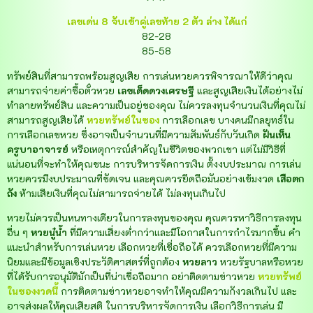
เลขเด่น 8 จับเข้าคู่เลขท้าย 2 ตัว ล่าง ได้แก่
82-28
85-58
ทรัพย์สินที่สามารถพร้อมสูญเสีย การเล่นหวยควรพิจารณาให้ดีว่าคุณ
สามารถจ่ายค่าซื้อตั๋วหวย
เลขเด็ดดวงเศรษฐี
และสูญเสียเงินได้อย่างไม่
ทำลายทรัพย์สิน และความเป็นอยู่ของคุณ ไม่ควรลงทุนจำนวนเงินที่คุณไม่
สามารถสูญเสียได้
หวยทรัพย์ในซอง
การเลือกเลข บางคนมีกลยุทธ์ใน
การเลือกเลขหวย ซึ่งอาจเป็นจำนวนที่มีความสัมพันธ์กับวันเกิด
ฝันเห็น
ครูบาอาจารย์
หรือเหตุการณ์สำคัญในชีวิตของพวกเขา แต่ไม่มีวิธีที่
แน่นอนที่จะทำให้คุณชนะ การบริหารจัดการเงิน
ตั้งงบประมาณ การเล่น
หวยควรมีงบประมาณที่ชัดเจน และคุณควรยึดถือมันอย่างเข้มงวด
เสือตก
ถัง
ห้ามเสียเงินที่คุณไม่สามารถจ่ายได้ ไม่ลงทุนเกินไป
หวยไม่ควรเป็นหนทางเดียวในการลงทุนของคุณ คุณควรหาวิธีการลงทุน
อื่น ๆ
หวยนู๋น้ำ
ที่มีความเสี่ยงต่ำกว่าและมีโอกาสในการกำไรมากขึ้น คำ
แนะนำสำหรับการเล่นหวย เลือกหวยที่เชื่อถือได้ ควรเลือกหวยที่มีความ
นิยมและมีข้อมูลเชิงประวัติศาสตร์ที่ถูกต้อง
หวยลาว
หวยรัฐบาลหรือหวย
ที่ได้รับการอนุมัติมักเป็นที่น่าเชื่อถือมาก อย่าติดตามข่าวหวย
หวยทรัพย์
ในซอง
งวดนี้
การติดตามข่าวหวยอาจทำให้คุณมีความกังวลเกินไป และ
อาจส่งผลให้คุณเสียสติ ในการบริหารจัดการเงิน
เลือกวิธีการเล่น มี