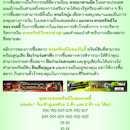
การซื้อสลากเป็นกิจกรรมที่มีความนิยม
หวยมาตามนัด
ในหลายประเทศ
และมักจะเป็นส่วนหนึ่งของการเสริมรายได้ของรัฐหรือองค์กรต่าง ๆ ซึ่ง
การซื้อสลากสามารถมีทั้งเป็น
หวยโกบุ่น
เพื่อความสนุกสนานและเป็นการ
ลงทุนทางการเงิน ในบทความนี้จะสอดคล้อง
แนวทาง
หวยทรัพย์ใน
ซอง
งวดนี้
กับการซื้อสลากในแง่ของการเข้าใจหลักการ การบริหาร
จัดการเงิน
หวยทรัพย์ในซอง
ล่าสุด
และคำแนะนำสำหรับการเลือกสลาก
ที่เหมาะสม
หลักการของการซื้อสลาก
หวยทรัพย์ในซองวันนี้
ทรัพย์สินที่สามารถ
พร้อมสูญเสีย
ฝันว่าแว่นตาหัก
การซื้อสลากควรพิจารณาให้ดีว่าคุณ
สามารถจ่ายค่าซื้อสลาก
ฝันว่าแว่นตาแตก
และสูญเสียเงินได้อย่างไม่
ทำลายทรัพย์สิน
ฝันเห็นกุญแจ
และความเป็นอยู่ของคุณ อย่าให้การซื้อ
สลาก
กับความตั้งใจของคุณในการออกแบบชีวิตส่วนตัว
-
>
ชุดหวยซองทรัพย์ในซองงวดนี้
เลขเด่น 1 จับเข้าคู่เลขท้าย 3 ตัว และ 2 ตัว บน ได้แก่
701-710-017-071-170-107
291-291-129-192-912-921
01-10
91-19