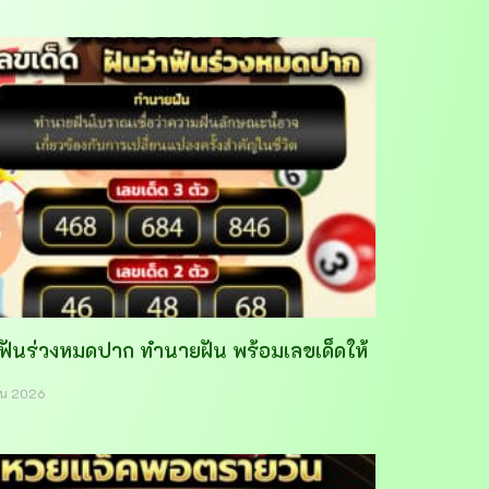
าฟันร่วงหมดปาก ทำนายฝัน พร้อมเลขเด็ดให้
ายน 2026