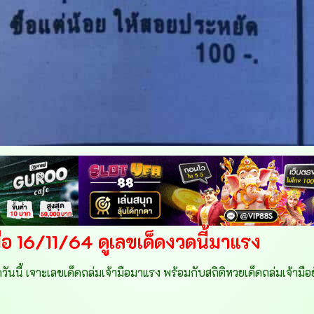
ือ 16/11/64 ดูเลขเด็ดงวดนี้มาแรง
ันนี้ เจาะเลขเด็ดถล่มเจ้ามือมาแรง พร้อมกับสถิติหวยเด็ดถล่มเจ้ามือ