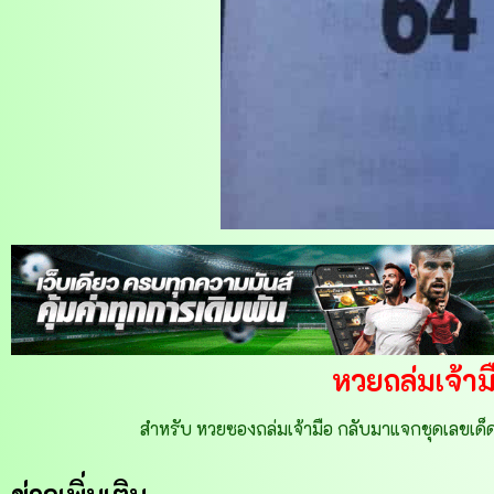
หวยถล่มเจ้าม
สำหรับ หวยซองถล่มเจ้ามือ กลับมาแจกชุดเลขเด็ดว