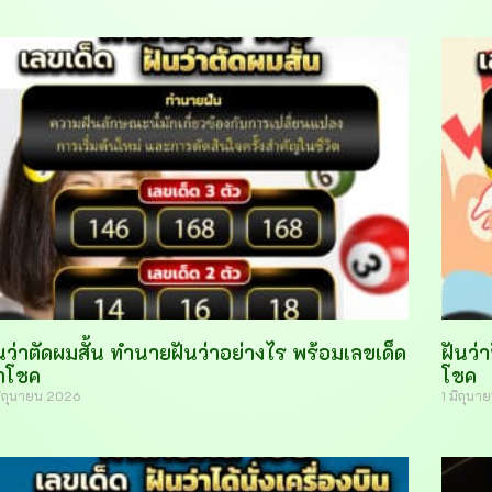
นว่าตัดผมสั้น ทำนายฝันว่าอย่างไร พร้อมเลขเด็ด
ฝันว่
ำโชค
โชค
มิถุนายน 2026
1 มิถุน