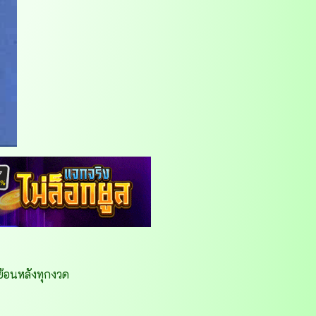
ย้อนหลังทุกงวด