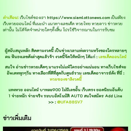
คำเตือน!
เว็บไซต์ของเรา
https://www.siamlottonews.com
เป็นเพียง
เว็บหวยออนไลน์ ที่แนะนำ แนวทางเลขเด็ด หวยไทย หวยลาว ข่าวหวย
เท่านั้น ไม่ได้จัดจำหน่ายใดๆทั้งสิ้น โปรใช้วิจารณานในการรับชม
ผู้สนับสนุนหลัก ติดตามงวดนี้ เป็นช่วงเวลาแห่งความหวังของใครหลายๆ
คน ฟันธงเลขดังล่าสุดแล้วจ้า งวดนี้จัดให้หนักๆ ได้แก่ :
เลขเด็ดออนไลน์
สนใจ อ่านข่าวหวยเด็ดๆ มาแรงไม่แพ้ใครอย่างแน่นอน ทางเว็บไซต์จะ
อัพเดททุกๆวัน ทางเลือกที่ดีที่สุดกับศูนย์รวม เลขเด็ดอาจารย์ดัง ที่นี่ :
หวยซองชาลิงวดนี้
แทงหวย ออนไลน์ บาทละ900 ไม่มีเลขอั้น เว็บตรง ยอดนิยมอันดับ
1 จ่ายหนัก จ่ายจริง ระบบอัตโนมัติ AUTO สนใจสมัคร Add Line
>> :
@UFA88SV7
ข่าวเพิ่มเติม