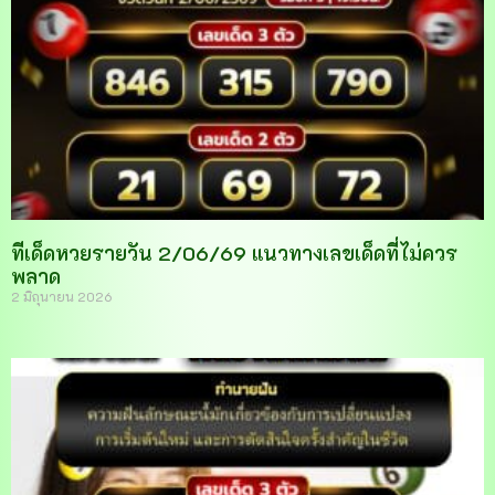
ทีเด็ดหวยรายวัน 2/06/69 แนวทางเลขเด็ดที่ไม่ควร
พลาด
2 มิถุนายน 2026