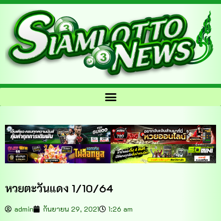
หวยตะวันแดง 1/10/64
admin
กันยายน 29, 2021
1:26 am