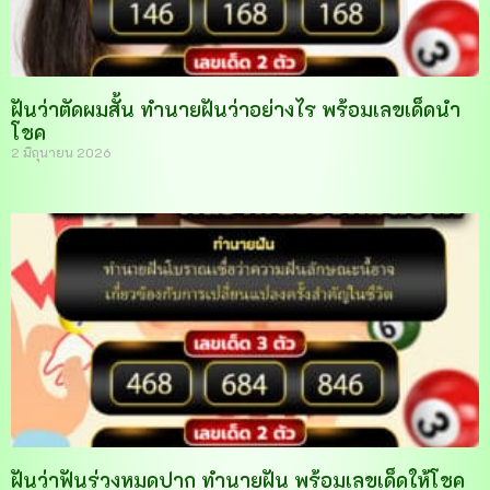
ฝันว่าตัดผมสั้น ทำนายฝันว่าอย่างไร พร้อมเลขเด็ดนำ
โชค
2 มิถุนายน 2026
ฝันว่าฟันร่วงหมดปาก ทำนายฝัน พร้อมเลขเด็ดให้โชค