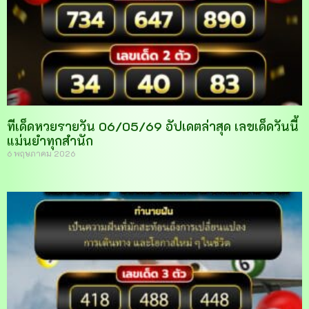
ทีเด็ดหวยรายวัน 06/05/69 อัปเดตล่าสุด เลขเด็ดวันนี้
แม่นยำทุกสำนัก
6 พฤษภาคม 2026