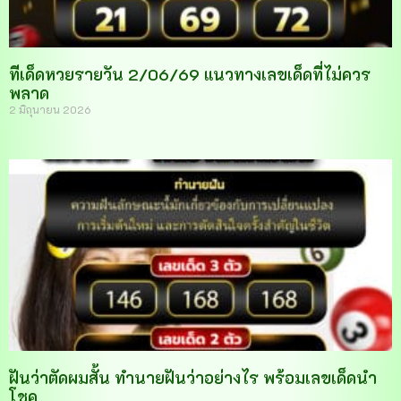
ทีเด็ดหวยรายวัน 2/06/69 แนวทางเลขเด็ดที่ไม่ควร
พลาด
2 มิถุนายน 2026
ฝันว่าตัดผมสั้น ทำนายฝันว่าอย่างไร พร้อมเลขเด็ดนำ
โชค