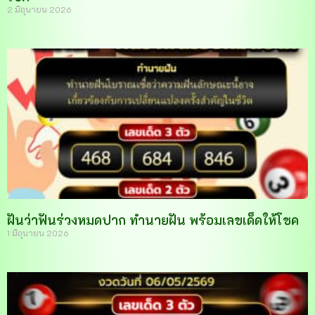
2 มิถุนายน 2026
ฝันว่าฟันร่วงหมดปาก ทำนายฝัน พร้อมเลขเด็ดให้โชค
1 มิถุนายน 2026