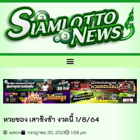
หวยซอง เสาชิงช้า งวดนี้ 1/8/64
admin
กรกฎาคม 30, 2021
1:58 pm