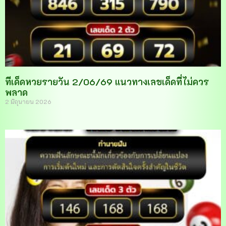
ทีเด็ดหวยรายวัน 2/06/69 แนวทางเลขเด็ดที่ไม่ควร
พลาด
2 มิถุนายน 2026