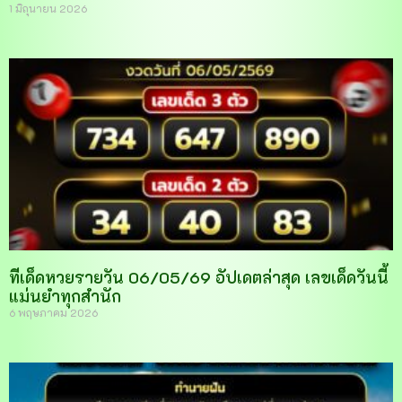
1 มิถุนายน 2026
ทีเด็ดหวยรายวัน 06/05/69 อัปเดตล่าสุด เลขเด็ดวันนี้
แม่นยำทุกสำนัก
6 พฤษภาคม 2026