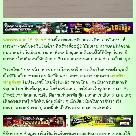
หวยจ้าวพายุ 16-9-66
ช่วงนี้กระแสเลขดีมาแรงจริงๆ การวิเคราะห์
แนวทางงวดนี้ของเว็บไซต์เรา ก็สร้างชื่ออยู่ไม่น้อยเลย หลายคนให้ความ
สนอกสนใจกันเป็นอย่างมาก ศึกษาข้อมูลหวยดีแบบนี้ได้ที่นี่ทุกวัน เรามี
แนวทางใหม่อัพเดทให้อยู่เสมอ รีบเลขก่อนหวยออก หวยด่วนวงในล่าสุด
“หวยไทย” หมายถึง การจับรางวัลหวยหรือการเสี่ยงโชค
หวยโกบุ่น
ที่
เป็นที่นิยมในประเทศไทย ซึ่งมีลักษณะเฉพาะของการเล่นหวย
หวยจ้าว
พายุล่าสุด
ในประเทศนี้ โดยทั่วไปแล้ว “หวยไทย” จะเป็นการเล่นหวยที่
รัฐบาลไทย
ฝันเห็นกุญแจ
จัดขึ้นหรืออนุญาตให้เล่นในรูปแบบต่าง ๆ ซึ่ง
มักจะมีรางวัลหลายระดับ
ฝันว่าแว่นตาหัก
ผู้เล่นสามารถเลือกตัวเลข
เลข
เด็ดดวงเศรษฐี
หรือสัญลักษณ์ต่าง ๆ เพื่อเสี่ยงโชคในการจับรางวัล
แนวทาง
หวยจ้าวพายุ งวดนี้
มักเป็นกิจกรรมทางการเล่นพนัน
-
>
ที่มีการแจกข้อมูลรางวัล
ฝันว่าแว่นตาแตก
และสามารถตรวจสอบผลได้