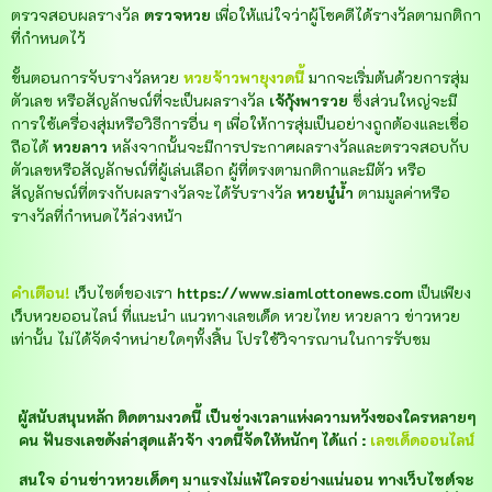
ตรวจสอบผลรางวัล
ตรวจหวย
เพื่อให้แน่ใจว่าผู้โชคดีได้รางวัลตามกติกา
ที่กำหนดไว้
ขั้นตอนการจับรางวัลหวย
หวยจ้าวพายุงวดนี้
มากจะเริ่มต้นด้วยการสุ่ม
ตัวเลข หรือสัญลักษณ์ที่จะเป็นผลรางวัล
เจ้กุ้งพารวย
ซึ่งส่วนใหญ่จะมี
การใช้เครื่องสุ่มหรือวิธีการอื่น ๆ เพื่อให้การสุ่มเป็นอย่างถูกต้องและเชื่อ
ถือได้
หวยลาว
หลังจากนั้นจะมีการประกาศผลรางวัลและตรวจสอบกับ
ตัวเลขหรือสัญลักษณ์ที่ผู้เล่นเลือก ผู้ที่ตรงตามกติกาและมีตัว
หรือ
สัญลักษณ์ที่ตรงกับผลรางวัลจะได้รับรางวัล
หวยนู๋น้ำ
ตามมูลค่าหรือ
รางวัลที่กำหนดไว้ล่วงหน้า
คำเตือน!
เว็บไซต์ของเรา
https://www.siamlottonews.com
เป็นเพียง
เว็บหวยออนไลน์ ที่แนะนำ แนวทางเลขเด็ด หวยไทย หวยลาว ข่าวหวย
เท่านั้น ไม่ได้จัดจำหน่ายใดๆทั้งสิ้น โปรใช้วิจารณานในการรับชม
ผู้สนับสนุนหลัก ติดตามงวดนี้ เป็นช่วงเวลาแห่งความหวังของใครหลายๆ
คน ฟันธงเลขดังล่าสุดแล้วจ้า งวดนี้จัดให้หนักๆ ได้แก่ :
เลขเด็ดออนไลน์
สนใจ อ่านข่าวหวยเด็ดๆ มาแรงไม่แพ้ใครอย่างแน่นอน ทางเว็บไซต์จะ