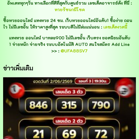
อัพเดททุกๆวัน ทางเลือกที่ดีที่สุดกับศูนย์รวม เลขเด็ดอาจารย์ดัง ที่นี่ :
หวยรัชนกมีโชค
ซื้อหวยออนไลน์ แทงหวย 24 ชม. เว็บหวยออนไลน์อันดับ1 ซื้อง่าย ถอน
ไว ไม่มีเลขอั้น ให้ราคาสูงที่สุด ระบบดีไม่มีล่มแน่นอน :
เลขเด็ดงวดนี้
แทงหวย ออนไลน์ บาทละ900 ไม่มีเลขอั้น เว็บตรง ยอดนิยมอันดับ
1 จ่ายหนัก จ่ายจริง ระบบอัตโนมัติ AUTO สนใจสมัคร Add Line
>> :
@UFA88SV7
ข่าวเพิ่มเติม