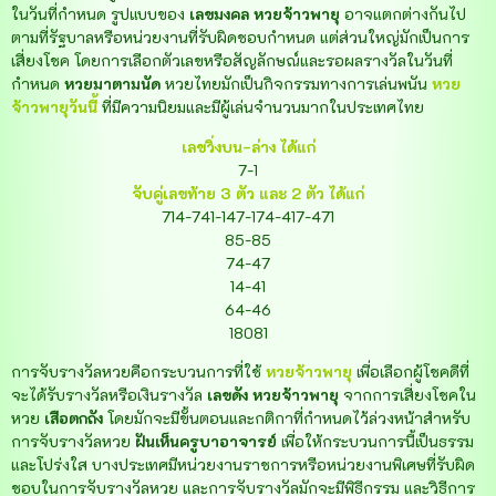
ในวันที่กำหนด รูปแบบของ
เลขมงคล
หวยจ้าวพายุ
อาจแตกต่างกันไป
ตามที่รัฐบาลหรือหน่วยงานที่รับผิดชอบกำหนด แต่ส่วนใหญ่มักเป็นการ
เสี่ยงโชค โดยการเลือกตัวเลขหรือสัญลักษณ์และรอผลรางวัลในวันที่
กำหนด
หวยมาตามนัด
หวยไทยมักเป็นกิจกรรมทางการเล่นพนัน
หวย
จ้าวพายุวันนี้
ที่มีความนิยมและมีผู้เล่นจำนวนมากในประเทศไทย
เลขวิ่งบน-ล่าง ได้แก่
7-1
จับคู่เลขท้าย 3 ตัว และ 2 ตัว ได้แก่
714-741-147-174-417-471
85-85
74-47
14-41
64-46
18081
การจับรางวัลหวยคือกระบวนการที่ใช้
หวยจ้าวพายุ
เพื่อเลือกผู้โชคดีที่
จะได้รับรางวัลหรือเงินรางวัล
เลขดัง
หวยจ้าวพายุ
จากการเสี่ยงโชคใน
หวย
เสือตกถัง
โดยมักจะมีขั้นตอนและกติกาที่กำหนดไว้ล่วงหน้าสำหรับ
การจับรางวัลหวย
ฝันเห็นครูบาอาจารย์
เพื่อให้กระบวนการนี้เป็นธรรม
และโปร่งใส บางประเทศมีหน่วยงานราชการหรือหน่วยงานพิเศษที่รับผิด
ชอบในการจับรางวัลหวย และการจับรางวัลมักจะมีพิธีกรรม และวิธีการ