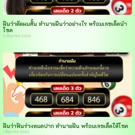
ฝันว่าตัดผมสั้น ทำนายฝันว่าอย่างไร พร้อมเลขเด็ดนำ
โชค
2 มิถุนายน 2026
ฝันว่าฟันร่วงหมดปาก ทำนายฝัน พร้อมเลขเด็ดให้โชค
1 มิถุนายน 2026