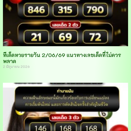
ทีเด็ดหวยรายวัน 2/06/69 แนวทางเลขเด็ดที่ไม่ควร
พลาด
2 มิถุนายน 2026