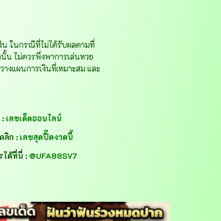
น ในกรณีที่ไม่ได้รับผลตามที่
นั้น ไม่ควรพึ่งพาการเล่นหวย
รวางแผนการเงินที่เหมาะสม และ
 :
เลขเด็ดออนไลน์
คลิก :
เลขสุดปี๊ดงวดนี้
ที่นี่ :
@UFA88SV7