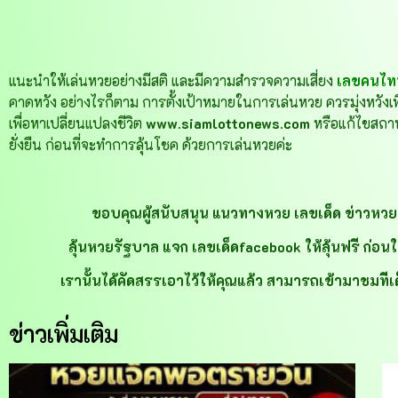
แนะนำให้เล่นหวยอย่างมีสติ และมีความสำรวจความเสี่ยง
เลขคนไทบ
คาดหวัง อย่างไรก็ตาม การตั้งเป้าหมายในการเล่นหวย ควรมุ่งหวัง
เพื่อหาเปลี่ยนแปลงชีวิต
www.siamlottonews.com
หรือแก้ไขสถาน
ยั่งยืน ก่อนที่จะทำการลุ้นโชค ด้วยการเล่นหวยค่ะ
ขอบคุณผู้สนับสนุน แนวทางหวย เลขเด็ด ข่าวหวย จั
ลุ้นหวยรัฐบาล แจก เลขเด็ดfacebook ให้ลุ้นฟรี ก่อนใ
เรานั้นได้คัดสรรเอาไว้ให้คุณแล้ว สามารถเข้ามาชมทีเด
ข่าวเพิ่มเติม