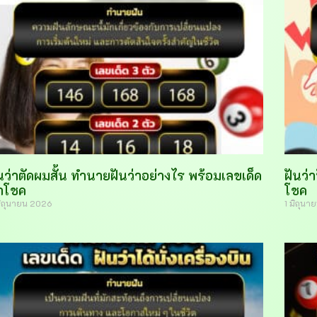
นว่าตัดผมสั้น ทำนายฝันว่าอย่างไร พร้อมเลขเด็ด
ฝันว่
ำโชค
โชค
มิถุนายน 2026
1 มิถุน