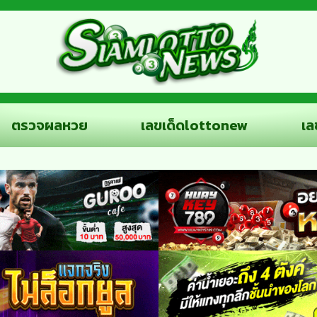
ตรวจผลหวย
เลขเด็ดlottonew
เล