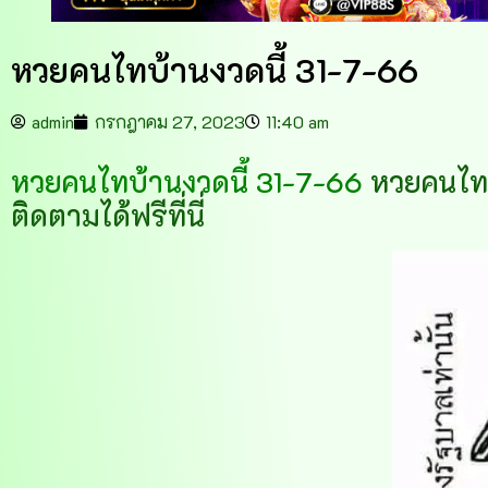
หวยคนไทบ้านงวดนี้ 31-7-66
admin
กรกฎาคม 27, 2023
11:40 am
หวยคนไทบ้านงวดนี้ 31-7-66
หวยคนไทบ
ติดตามได้ฟรีที่นี่