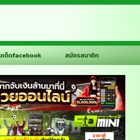
ขเด็ดfacebook
สมัครสมาชิก