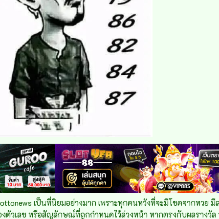
lottonews เป็นที่นิยมอย่างมาก เพราะทุกคนหวังที่จะมีโชคจากหวย 
ัวเลข หรือสัญลักษณ์ที่ถูกกำหนดไว้ล่วงหน้า หากตรงกับผลรางวัล จ