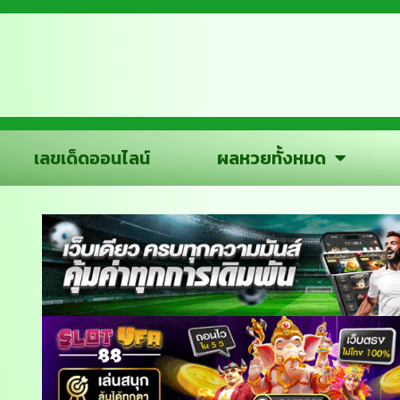
เลขเด็ดออนไลน์
ผลหวยทั้งหมด