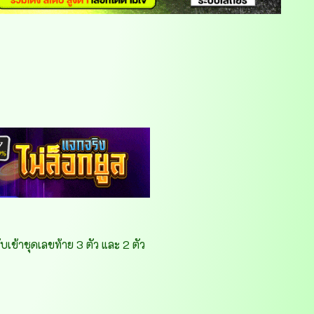
ข้าชุดเลขท้าย 3 ตัว และ 2 ตัว