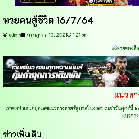
หวยคนสู้ชีวิต 16/7/64
admin
กรกฎาคม 13, 2021
1:21 pm
แนวทาง
เราขอนำเสนอชุดเลขแนวทางหวยรัฐบาลในงวดประจำวันศุกร์ที่ 16 ก
แนวทางส
ข่าวเพิ่มเติม