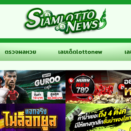
ตรวจผลหวย
เลขเด็ดlottonew
เล