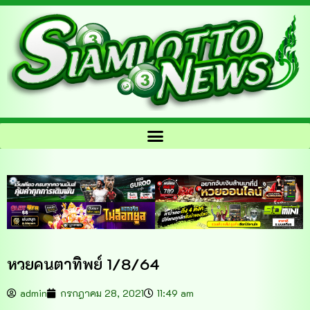
หวยคนตาทิพย์ 1/8/64
admin
กรกฎาคม 28, 2021
11:49 am