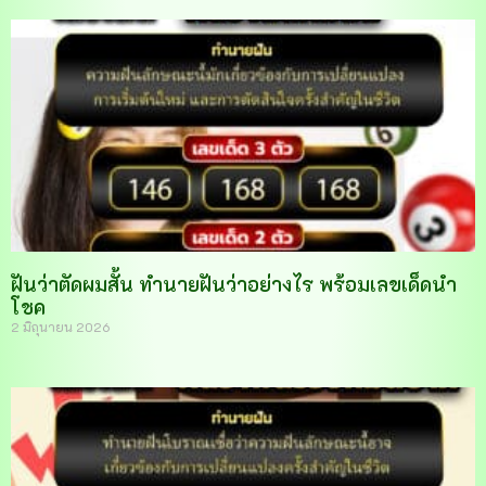
ฝันว่าตัดผมสั้น ทำนายฝันว่าอย่างไร พร้อมเลขเด็ดนำ
โชค
2 มิถุนายน 2026