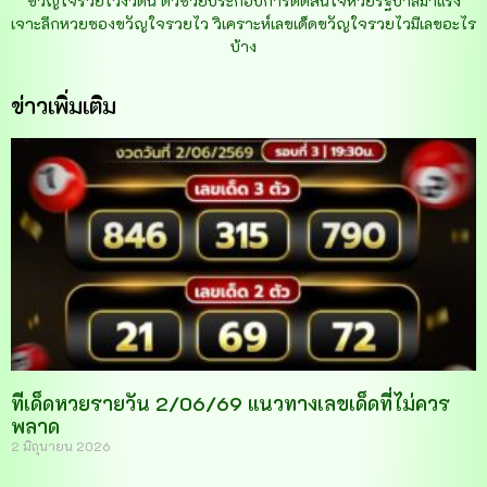
ขวัญใจรวยไวงวดนี้ ตัวช่วยประกอบการตัดสินใจหวยรัฐบาลมาแรง
เจาะลึกหวยซองขวัญใจรวยไว วิเคราะห์เลขเด็ดขวัญใจรวยไวมีเลขอะไร
บ้าง
ข่าวเพิ่มเติม
ทีเด็ดหวยรายวัน 2/06/69 แนวทางเลขเด็ดที่ไม่ควร
พลาด
2 มิถุนายน 2026