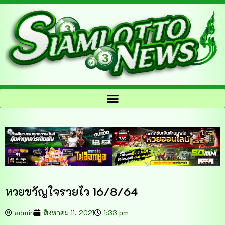
หวยขวัญใจรวยไว 16/8/64
admin
สิงหาคม 11, 2021
1:33 pm