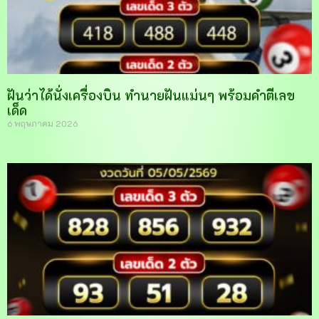
ฝันว่าได้นั่งเครื่องบิน ทำนายฝันแม่นๆ พร้อมคำตีเลข
เด็ด
6 พฤษภาคม 2026