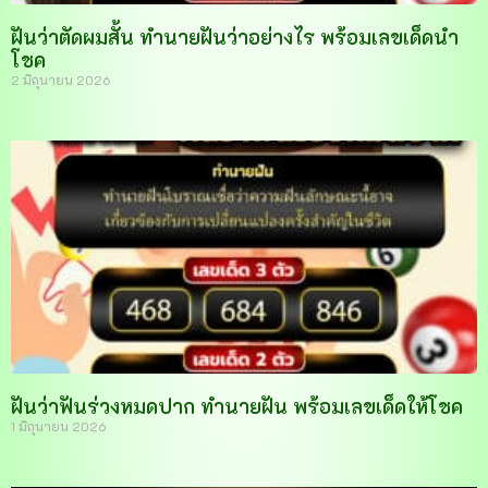
ฝันว่าตัดผมสั้น ทำนายฝันว่าอย่างไร พร้อมเลขเด็ดนำ
โชค
2 มิถุนายน 2026
ฝันว่าฟันร่วงหมดปาก ทำนายฝัน พร้อมเลขเด็ดให้โชค
1 มิถุนายน 2026