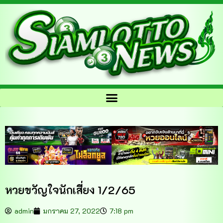
หวยขวัญใจนักเสี่ยง 1/2/65
admin
มกราคม 27, 2022
7:18 pm