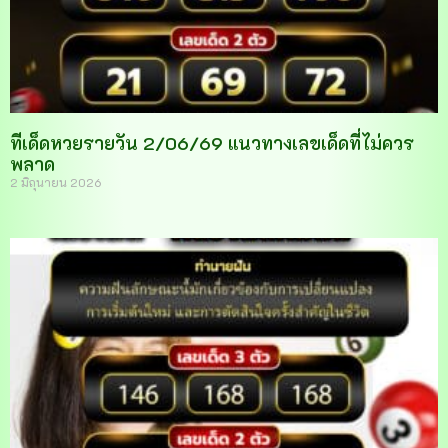
ทีเด็ดหวยรายวัน 2/06/69 แนวทางเลขเด็ดที่ไม่ควร
พลาด
2 มิถุนายน 2026