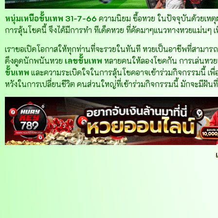
หนุ่มเหนือขั้นเทพ 31-7-66
ความนิยม ซื้อหวย ในปัจจุบันด้วยเหตุ
การลุ้นโชคนี้ จึงได้มีการทำ ทีเด็ดหวย ที่คัดมาๆแนวทางหวยแม่นๆ เพ
เราขอเปิดโอกาสให้ทุกท่านที่จะรวยในทันที หวยเป็นอาชีพที่สามารถท
ดึงดูดนักพนันหวย
เลขขั้นเทพ
หลายคนให้ลองโชคกัน การเล่นหวยมั
ขั้นเทพ
และความระเบิดใจในการลุ้นโชคอาจเข้าร่วมกิจกรรมนี้ เพื่
หวังในการเปลี่ยนชีวิต คนส่วนใหญ่ที่เข้าร่วมกิจกรรมนี้ มักจะมีฝันที