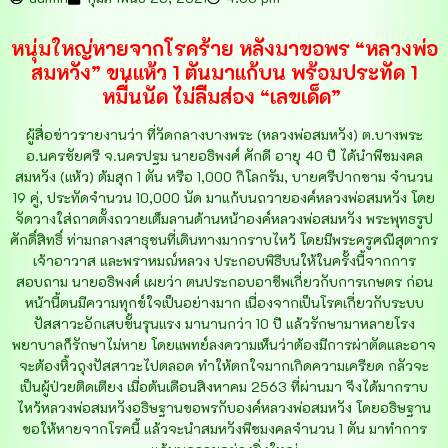
หนุ่มใหญ่หายจากโรคร้าย หลังมาขอพร “หลวงพ่อ
สมหวัง” ขนแห้ว 1 ตันมาแก้บน พร้อมประทัด 1
หมื่นนัด ไม่ลืมส่อง “เลขเด็ด”
ผู้สื่อข่าวรายงานว่า ที่วัดกลางบางพระ (หลวงพ่อสมหวัง) ต.บางพระ
อ.นครชัยศรี จ.นครปฐม นายอธิพงศ์ ศักดี อายุ 40 ปี ได้นำพืชมงคล
สมหวัง (แห้ว) ต้มสุก 1 ตัน หรือ 1,000 กิโลกรัม, บายศรีปากชาม จำนวน
19 คู่, ประทัดจำนวน 10,000 นัด มาแก้บนถวายองค์หลวงพ่อสมหวัง โดย
จัดวางใส่ถาดตั้งถวายเต็มลานด้านหน้าองค์หลวงพ่อสมหวัง พระพุทธรูป
ศักดิ์สิทธิ์ ท่ามกลางสาธุชนที่เดินทางมากราบไหว้ โดยมีพระครูศณีสุตากร
เจ้าอาวาส และพราหมณ์หลวง ประกอบพิธีบนให้ในครั้งนี้จากการ
สอบถาม นายอธิพงศ์ เผยว่า ตนประกอบอาชีพเกี่ยวกับการเกษตร ก่อน
หน้านี้ตนมีความทุกข์ใจเป็นอย่างมาก เนื่องจากเป็นโรคเกี่ยวกับระบบ
ปัสสาวะอักเสบขั้นรุนแรง มานานกว่า 10 ปี แล้วรักษามาหลายโรง
พยาบาลก็รักษาไม่หาย โดยแพทย์ลงความเห็นว่าต้องมีการผ่าตัดและอาจ
จะต้องหิ้วถุงปัสสาวะไปตลอด ทำให้ตกใจมากเกิดความเครียด กลัวจะ
เป็นผู้ป่วยติดเตียง เมื่อต้นเดือนสิงหาคม 2563 ที่ผ่านมา จึงได้มากราบ
ไหว้หลวงพ่อสมหวังอธิษฐานขอพรกับองค์หลวงพ่อสมหวัง โดยอธิษฐาน
ขอให้หายจากโรคนี้ แล้วจะนำสมหวังพืชมงคลจำนวน 1 ตัน มาทำการ