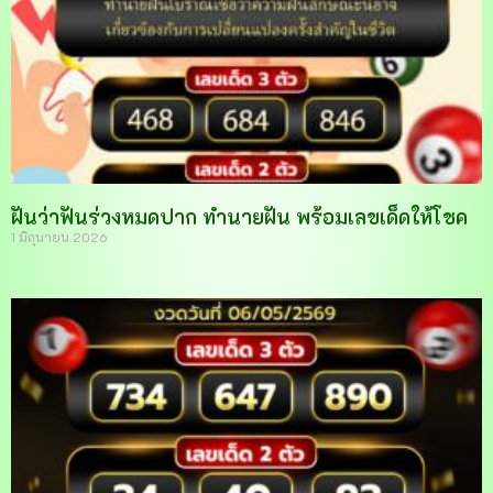
ฝันว่าฟันร่วงหมดปาก ทำนายฝัน พร้อมเลขเด็ดให้โชค
1 มิถุนายน 2026