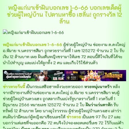
หญิงแก่มาเข้าฝันบอกเลข 1-6-66 บอกเลขเด็ดผู้
ช่วยผู้ใหญ่บ้าน ไปตามหาซื้อ เฮลั่น! ถูกรางวัล 12
ล้าน
หญิงแก่มาเข้าฝันบอกเลข 1-6-66
ผู้ช่วยผู้ใหญ่บ้าน ข่อยงาม ต.ดงใหญ่
อ.พิมาย จ.นครราชสีมา ถูกหวยรางวัลที่ 1 เลข 125272 จำนวน 2 ใบ รับ
เงิน 12 ล้านบาท เผย ฝันเห็นหญิงชรามาให้เลข 72 ตอนนี้ดีใจเงินที่ได้จะ
นำไปทำบุญ และแบ่งให้ลูกทั้ง 2 คน และเก็บไว้ใช้ส่วนตัว
ข่าวหวยวันนี้
เป็นกระแสฮือฮาหลังวะยหวยออก
หวยหนุ่มนาหว้า
หลัง
จากมีรายงานที่บ้านข่อยงาม ต.ดงใหญ่ อ.พิมาย จ.นครราชสีมา พบผู้
ช่วยผู้ใหญ่บ้านดวงเฮง ถูกสลากกินแบ่งรัฐบาลรางวัลที่ 1 งวดวันที่ 1
มิถุนายน 2566 หมายเลข 125272 จำนวน 2 ใบ
ฝันว่าแว่นตาหัก
รับ
ทรัพย์ 12 ล้านบาท โดย นางอุไรวรรณ ผู้ช่วยผู้ใหญ่บ้านดวงเฮง เล่าว่า
ตนฝันว่ามีคนแก่ผู้หญิงมาเขียนเลขให้
ข่าวหวย
เป็นเลข 97 กับ 27 และ
บอกว่าแต่เลขที่จะออกคือ 72 ตนจึงไปจองลอตเตอรี่เลข 72 ไว้กับแม่ค้า
ในหมู่บ้าน
มังกร เมรัย หวย
และเลือกเอาเลขท้ายเป็น 272 จำนวน 2 ใบ