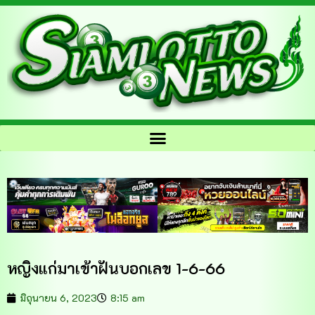
หญิงแก่มาเข้าฝันบอกเลข 1-6-66
มิถุนายน 6, 2023
8:15 am