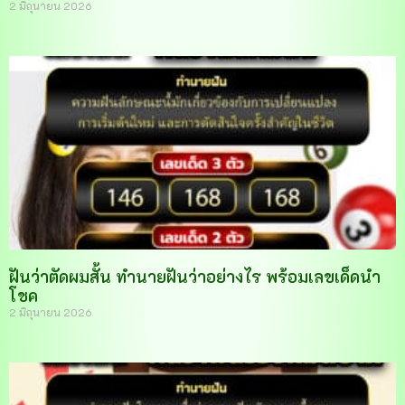
2 มิถุนายน 2026
ฝันว่าตัดผมสั้น ทำนายฝันว่าอย่างไร พร้อมเลขเด็ดนำ
โชค
2 มิถุนายน 2026