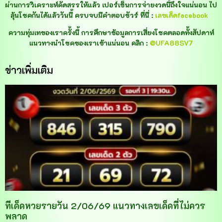
ผ่านการวิเคราะห์คัดสรรให้แล้ว เปอร์เซ็นการจ่ายงวดนี้ถึงใจแน่นอน ไป
ลุ้นโชคกันได้แล้ววันนี้ ครบจบมีคำตอบชัวร์ ที่นี่ :
เลขเด็ดfacebook
ความทุ่มเทของเราครั้งนี้ การศึกษาข้อมูลการเสี่ยงโชคตลอดทั้งสัปดาห์
แนวทางนำโชคของเราเข้าแน่นอน คลิก :
@UFA88SV7
ข่าวเพิ่มเติม
ทีเด็ดหวยรายวัน 2/06/69 แนวทางเลขเด็ดที่ไม่ควร
พลาด