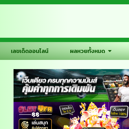
เลขเด็ดออนไลน์
ผลหวยทั้งหมด