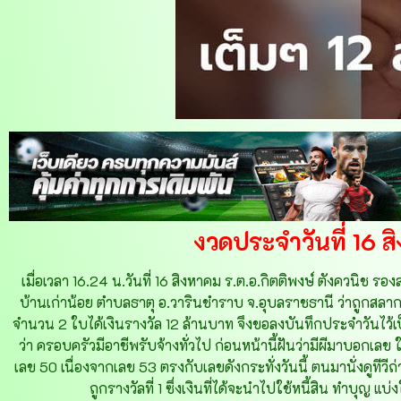
งวดประจำวันที่ 16 
เมื่อเวลา 16.24 น.วันที่ 16 สิงหาคม ร.ต.อ.กิตติพงษ์ ตังควนิช
บ้านเก่าน้อย ตำบลธาตุ อ.วารินชำราบ จ.อุบลราชธานี ว่าถูกสลากก
จำนวน 2 ใบได้เงินรางวัล 12 ล้านบาท จึงขอลงบันทึกประจำวันไว้เป
ว่า ครอบครัวมีอาชีพรับจ้างทั่วไป ก่อนหน้านี้ฝันว่ามีผีมาบอกเลข
เลข 50 เนื่องจากเลข 53 ตรงกับเลขดังกระทั่งวันนี้ ตนมานั่งดูที
ถูกรางวัลที่ 1 ซึ่งเงินที่ได้จะนำไปใช้หนี้สิน ทำบุญ 