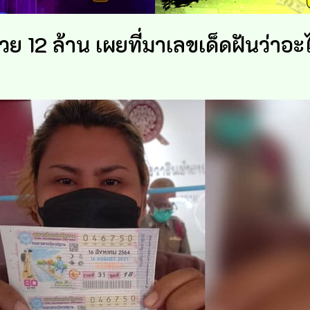
รวย 12 ล้าน เผยที่มาเลขเด็ดฝันว่าอะ